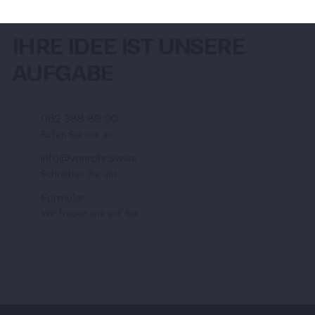
IHRE IDEE IST UNSERE
AUFGABE
062 388 89 00
Rufen Sie uns an
info@vonrohr.swiss
Schreiben Sie uns
Formular
Wir freuen uns auf Sie