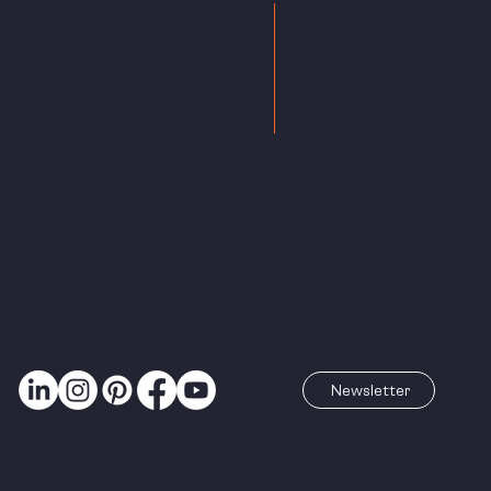
ARCHITEKTUR
HOLZBAU
BEDACHUNG
FENSTER
SCHREINEREI
KÜCHEN
von Rohr Holzbau AG
Bifangstrasse 2
4622 Egerkingen
062 388 89 00
info@vonrohr.swiss
Newsletter