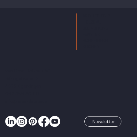
ARCHITEKTUR
HOLZBAU
BEDACHUNG
FENSTER
SCHREINEREI
KÜCHEN
von Rohr Holzbau AG
Bifangstrasse 2
4622 Egerkingen
062 388 89 00
info@vonrohr.swiss
Newsletter