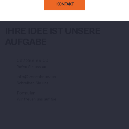
KONTAKT
IHRE IDEE IST UNSERE
AUFGABE
062 388 89 00
Rufen Sie uns an
info@vonrohr.swiss
Schreiben Sie uns
Formular
Wir freuen uns auf Sie