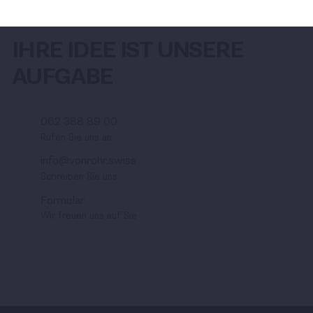
IHRE IDEE IST UNSERE
AUFGABE
062 388 89 00
Rufen Sie uns an
info@vonrohr.swiss
Schreiben Sie uns
Formular
Wir freuen uns auf Sie