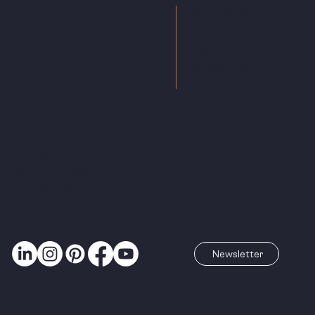
ARCHITEKTUR
HOLZBAU
BEDACHUNG
FENSTER
SCHREINEREI
KÜCHEN
von Rohr Holzbau AG
Bifangstrasse 2
4622 Egerkingen
062 388 89 00
info@vonrohr.swiss
Newsletter