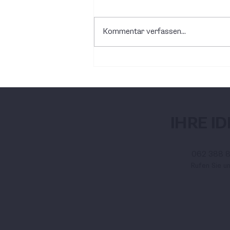
Kommentar verfassen...
Spezielles Projekt in
einem Industriebetrieb
IHRE I
062 388 
Rufen Sie u