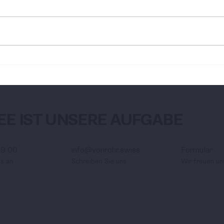
Unser Team wächst
Neu
weiter
01.0
DEE IST UNSERE AUFGABE
89 00
info@vonrohr.swiss
Formular
ns an
Schreiben Sie uns
Wir freuen un