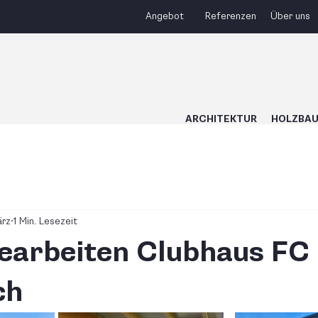
Angebot
Referenzen
Über uns
ARCHITEKTUR
HOLZBA
ärz
1 Min. Lesezeit
tearbeiten Clubhaus FC
ch