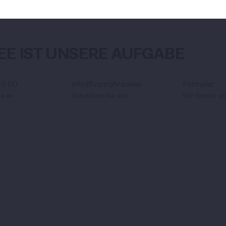
weiter
01.0
DEE IST UNSERE AUFGABE
89 00
info@vonrohr.swiss
Formular
ns an
Schreiben Sie uns
Wir freuen un