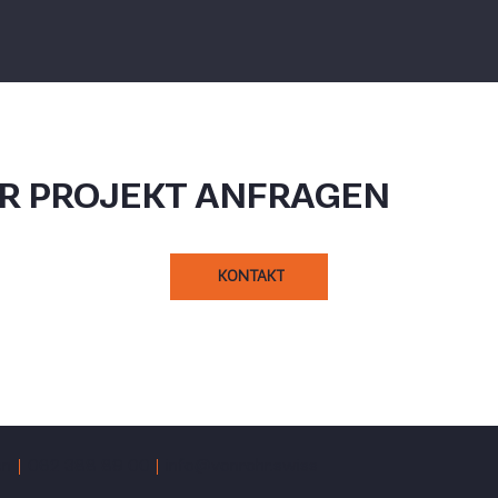
HR PROJEKT ANFRAGEN
KONTAKT
en
062 388 89 00
info@vonrohr.swiss