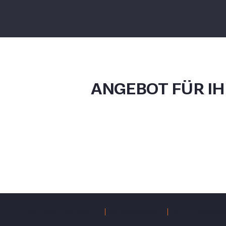
ANGEBOT FÜR I
von Rohr Holzbau AG
Bifangstrasse 2
4622 Egerking