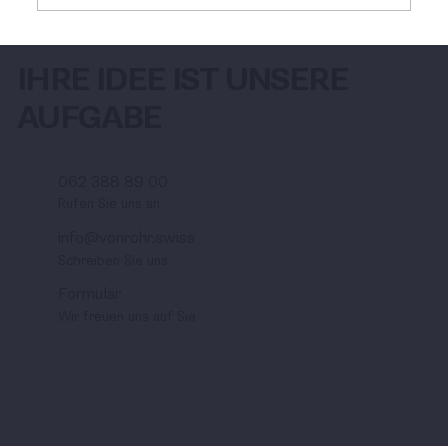
Unser Team wächst weiter
IHRE IDEE IST UNSERE
AUFGABE
062 388 89 00
Rufen Sie uns an
info@vonrohr.swiss
Schreiben Sie uns
Formular
Wir freuen uns auf Sie