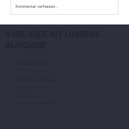
Kommentar verfassen...
Unser Team wächst weiter
IHRE IDEE IST UNSERE
AUFGABE
062 388 89 00
Rufen Sie uns an
info@vonrohr.swiss
Schreiben Sie uns
Formular
Wir freuen uns auf Sie