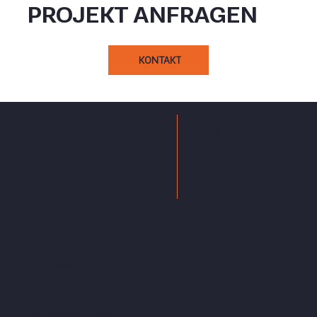
PROJEKT ANFRAGEN
KONTAKT
ARCHITEKTUR
HOLZBAU
BEDACHUNG
FENSTER
SCHREINEREI
KÜCHEN
von Rohr Holzbau AG
Bifangstrasse 2
4622 Egerkingen
062 388 89 00