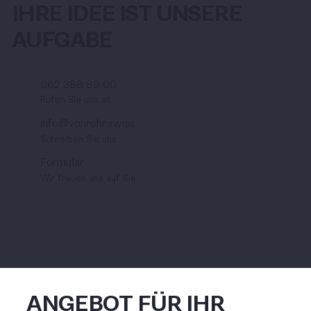
IHRE IDEE IST UNSERE
AUFGABE
062 388 89 00
Rufen Sie uns an
info@vonrohr.swiss
Schreiben Sie uns
Formular
Wir freuen uns auf Sie
ANGEBOT FÜR IHR