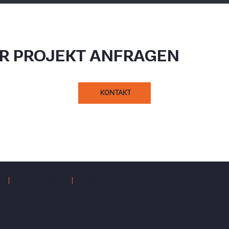
HR PROJEKT ANFRAGEN
KONTAKT
en
062 388 89 00
info@vonrohr.swiss