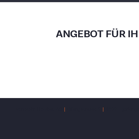
ANGEBOT FÜR I
von Rohr Holzbau AG
Bifangstrasse 2
4622 Egerking