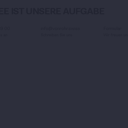
DEE IST UNSERE AUFGABE
89 00
info@vonrohr.swiss
Formular
ns an
Schreiben Sie uns
Wir freuen un