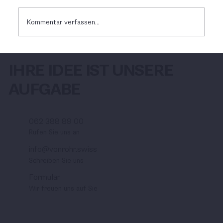
Kommentar verfassen...
Unser Team wächst weiter
IHRE IDEE IST UNSERE
AUFGABE
062 388 89 00
Rufen Sie uns an
info@vonrohr.swiss
Schreiben Sie uns
Formular
Wir freuen uns auf Sie