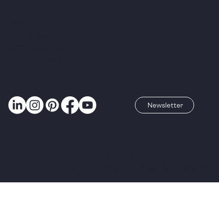
von Rohr Holzbau AG
Bifangstrasse 2
4622 Egerkingen
062 388 89 00
info@vonrohr.swiss
Newsletter
Impressum
AGB
Datenschutz
© 2026 von Rohr Holzbau AG Egerkingen