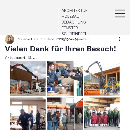
ARCHITEKTUR
HOLZBAU
BEDACHUNG
FENSTER
SCHREINEREI
Melanie Häfeli
13. Sept. 2025
1 Min. Lesezeit
KÜCHEN
Vielen Dank für Ihren Besuch!
Aktualisiert:
13. Jan.