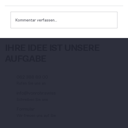
Kommentar verfassen...
Unser Team wächst weiter
IHRE IDEE IST UNSERE
AUFGABE
062 388 89 00
Rufen Sie uns an
info@vonrohr.swiss
Schreiben Sie uns
Formular
Wir freuen uns auf Sie