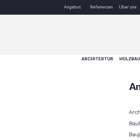
Angebot
Referenzen
Über uns
ARCHITEKTUR
HOLZBA
An
Arch
Bau
Bauj