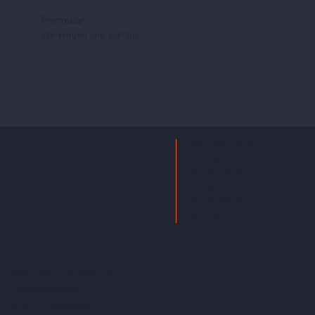
Formular
Wir freuen uns auf Sie
ARCHITEKTUR
HOLZBAU
BEDACHUNG
FENSTER
SCHREINEREI
KÜCHEN
von Rohr Holzbau AG
Bifangstrasse 2
4622 Egerkingen