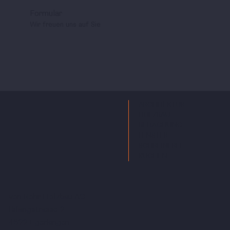
Formular
Wir freuen uns auf Sie
ARCHITEKTUR
HOLZBAU
BEDACHUNG
FENSTER
SCHREINEREI
KÜCHEN
von Rohr Holzbau AG
Bifangstrasse 2
4622 Egerkingen