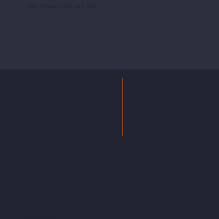
Wir freuen uns auf Sie
ARCHITEKTUR
HOLZBAU
BEDACHUNG
FENSTER
SCHREINEREI
KÜCHEN
von Rohr Holzbau AG
Bifangstrasse 2
4622 Egerkingen
062 388 89 00