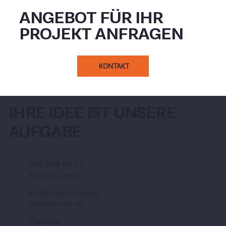
ANGEBOT FÜR IHR
PROJEKT ANFRAGEN
KONTAKT
IHRE IDEE IST UNSERE
AUFGABE
062 388 89 00
Rufen Sie uns an
info@vonrohr.swiss
Schreiben Sie uns
Formular